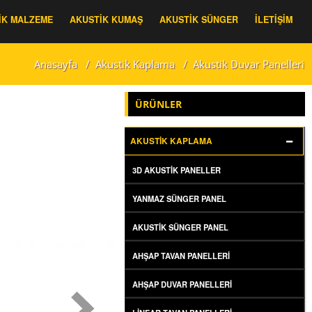
IK MALZEME
AKUSTIK KUMAŞ
AKUSTIK SÜNGER
İLETIŞIM
Anasayfa
/
Akustik Kaplama
/
Akustik Duvar Panelleri
ÜRÜNLER
AKUSTIK KAPLAMA
3D AKUSTIK PANELLER
YANMAZ SÜNGER PANEL
AKUSTIK SÜNGER PANEL
AHŞAP TAVAN PANELLERI
AHŞAP DUVAR PANELLERI