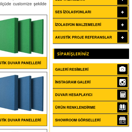
 ölçüde customize şekilde
SES İZOLASYONLARI
İZOLASYON MALZEMELERI
AKUSTIK PROJE REFERANSLAR
SİPARİŞLERİNİZ
TIK DUVAR PANELLERI
GALERI RESIMLERI
İNSTAGRAM GALERI
DUVAR HESAPLAYICI
ÜRÜN RENKLENDIRME
TIK DUVAR PANELLERI
SHOWROOM GÖRSELLERI