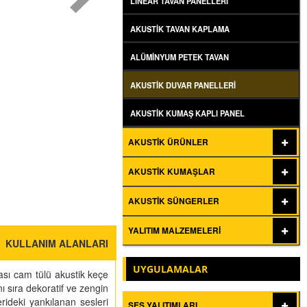
LINEAR TAVAN PANELLERI
AKUSTIK TAVAN KAPLAMA
ALÜMINYUM PETEK TAVAN
AKUSTIK DUVAR PANELLERI
AKUSTIK KUMAŞ KAPLI PANEL
AKUSTIK ÜRÜNLER
AKUSTIK KUMAŞLAR
AKUSTIK SÜNGERLER
YALITIM MALZEMELERI
KULLANIM ALANLARI
UYGULAMALAR
ası cam tülü akustik keçe
ı sıra dekoratif ve zengin
ideki yankılanan sesleri
SES YALITIMLARI