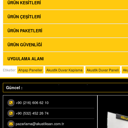
ÜRÜN KESITLERI
ÜRÜN ÇEŞITLERI
ÜRÜN PAKETLERI
ÜRÜN GÜVENLIĞI
UYGULAMA ALANI
Makedonya ihracatımız üretime alındı.
Etiketler:
Ahşap Paneller
,
Akustik Duvar Kaplama
,
Akustik Duvar Paneli
,
Ak
Akustiksan İhraçat Yılı…”Ataktayız”
Güncel :
+90 (216) 606 62 10
+90 (532) 452 26 74
pazarlama@akustiksan.com.tr