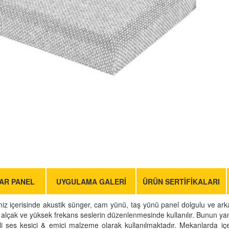
AR PANEL
UYGULAMA GALERI
ÜRÜN SERTIFIKALARI
iz içerisinde akustik sünger, cam yünü, taş yünü panel dolgulu ve ark
 alçak ve yüksek frekans seslerin düzenlenmesinde kullanılır. Bunun yan
es kesici & emici malzeme olarak kullanılmaktadır. Mekanlarda içer