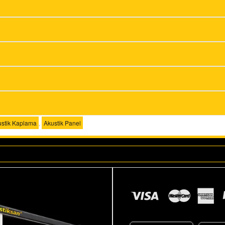
ustik Kaplama
,
Akustik Panel