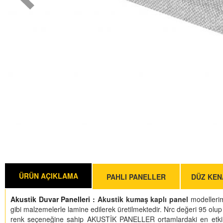
Ürün Fiyatları
Fiyatlandırma
Siparişler Hakkında
ÜRÜN AÇIKLAMA
PAHLI PANELLER
DÜZ KEN
Akustik Duvar Panelleri :
Akustik kumaş kaplı panel
modellerim
gibi malzemelerle lamine edilerek üretilmektedir. Nrc değeri 95 olup
renk seçeneğine sahip AKUSTİK PANELLER ortamlardaki en etkili s