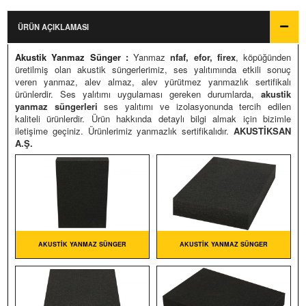
ULO YANMAZ SÜNGER
Ürün Fiyatları
ÜRÜN AÇIKLAMASI
Fiyatlandırma
ULO FOLYOLU KAUÇUK
Akustik Yanmaz Sünger :
Yanmaz
nfaf, efor, firex
, köpüğünden
Siparişler Hakkında
ULO YAPIŞKANLI SÜNGER
üretilmiş olan akustik süngerlerimiz, ses yalıtımında etkili sonuç
veren yanmaz, alev almaz, alev yürütmez yanmazlık sertifikalı
KUSTIK YANMAZ SÜNGER
ürünlerdir. Ses yalıtımı uygulaması gereken durumlarda,
akustik
yanmaz süngerleri
ses yalıtımı ve izolasyonunda tercih edilen
ULO YAPIŞKANLI KAUÇUK
kaliteli ürünlerdir. Ürün hakkında detaylı bilgi almak için bizimle
iletişime geçiniz. Ürünlerimiz yanmazlık sertifikalıdır.
AKUSTİKSAN
U KAPLI YANMAZ SÜNGER
A.Ş.
LÜMINYUM KAPLI SÜNGER
ANMAZ BARIYERLI SÜNGER
APIŞKANLI YANMAZ SÜNGER
AKUSTIK YANMAZ SÜNGER
AKUSTIK YANMAZ SÜNGER
ASOTECT MELAMIN SÜNGER
EÇE KAPLI YANMAZ SÜNGER
NDEX SÜNGERLERI