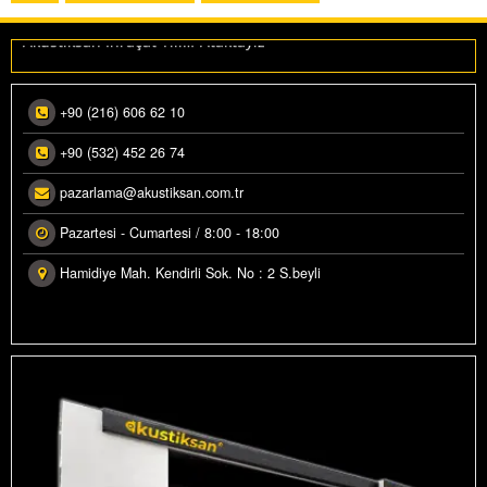
EKNO TOUCH
Akustiksan İhraçat Yılı…”Ataktayız”
ASS TRAP SÜNGER
S YALITIM BARIYERI
+90 (216) 606 62 10
ES YALITIM BANTLARI
+90 (532) 452 26 74
KUSTIK YANMAZ SÜNGER
pazarlama@akustiksan.com.tr
Pazartesi - Cumartesi / 8:00 - 18:00
COUSTIC FLEXI PANEL A50
Hamidiye Mah. Kendirli Sok. No : 2 S.beyli
IRAMIT BARIYERLI SÜNGER
PECIAL BARIYERLI SÜNGER
APIŞKANLI YANMAZ SÜNGER
UMURTA BARIYERLI SÜNGER
ABIRENT BARIYERLI SÜNGER