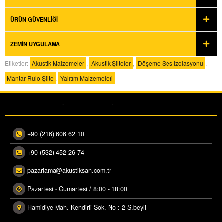
ÜRÜN GÜVENLIĞI
ZEMIN UYGULAMA
Etiketler:
Akustik Malzemeler
,
Akustik Şilteler
,
Döşeme Ses Izolasyonu
,
Mantar Rulo Şilte
,
Yalıtım Malzemeleri
Makedonya ihracatımız üretime alındı.
Akustiksan İhraçat Yılı…”Ataktayız”
+90 (216) 606 62 10
+90 (532) 452 26 74
pazarlama@akustiksan.com.tr
Pazartesi - Cumartesi / 8:00 - 18:00
Hamidiye Mah. Kendirli Sok. No : 2 S.beyli