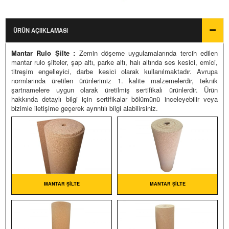
NTAR RULO ŞILTE
Ürün Fiyatları
Fiyatlandırma
UÇUK RULO ŞILTE
ÜRÜN AÇIIKLAMASI
Siparişler Hakkında
ÇELI SES BARIYERI
Mantar Rulo Şilte :
Zemin döşeme uygulamalarında tercih edilen
mantar rulo şilteler, şap altı, parke altı, halı altında ses kesici, emici,
USTIK DIFÜZÖRLER
titreşim engelleyici, darbe kesici olarak kullanılmaktadır. Avrupa
normlarında üretilen ürünlerimiz 1. kalite malzemelerdir, teknik
S YALITIM KABINLERI
şartnamelere uygun olarak üretilmiş sertifikalı ürünlerdir. Ürün
hakkında detaylı bilgi için sertifikalar bölümünü inceleyebilir veya
bizimle iletişime geçerek ayrıntılı bilgi alabilirsiniz.
USTIK YALITIM ŞILTESI
NTARLI KAUÇUK ŞILTE
UÇUK ZEMIN KAROLARI
LIETILEN KÖPÜK ŞILTELER
MANTAR ŞILTE
MANTAR ŞILTE
NTAK SÜNGER YAPIŞTIRICI
DM AĞIR KAUÇUK BARIYER