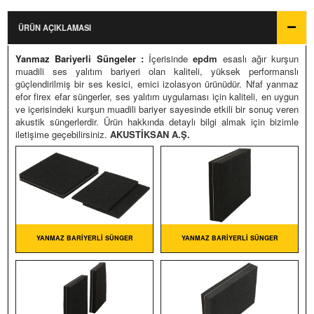
ECIAL SÜNGERLERI
Ürün Fiyatları
ÜRÜN AÇIKLAMASI
Fiyatlandırma
BIRENT SÜNGERLER
Yanmaz Bariyerli Süngeler :
İçerisinde
epdm
esaslı ağır kurşun
Siparişler Hakkında
ASOTECT SÜNGERLER
muadili ses yalıtım bariyeri olan kaliteli, yüksek performanslı
güçlendirilmiş bir ses kesici, emici izolasyon ürünüdür. Nfaf yanmaz
RIYERLI SÜNGERLER
efor firex efar süngerler, ses yalıtım uygulaması için kaliteli, en uygun
ve içerisindeki kurşun muadili bariyer sayesinde etkili bir sonuç veren
ARIYERLI PIRAMIT SÜNGER
akustik süngerlerdir. Ürün hakkında detaylı bilgi almak için bizimle
iletişime geçebilirsiniz.
AKUSTİKSAN A.Ş.
ANMAZ BARIYERLI SÜNGER
ARIYERLI SPECIAL SÜNGER
ARIYERLI BONDEX SÜNGER
ARIYERLI AKUSTIK SÜNGER
YANMAZ BARIYERLI SÜNGER
YANMAZ BARIYERLI SÜNGER
ARIYERLI YUMURTA SÜNGER
ARIYERLI LABIRENT SÜNGER
ARIYERLI BASOTECT SÜNGER