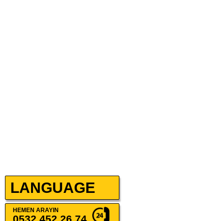
LANGUAGE
HEMEN
ARAYIN
0532 452 26 74