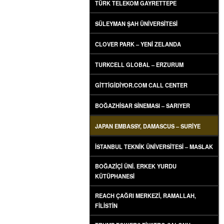
TÜRK TELEKOM GAYRETTEPE
SÜLEYMAN ŞAH ÜNIVERSITESI
CLOVER PARK – YENI ZELANDA
TURKCELL GLOBAL – ERZURUM
GITTIGIDIYOR.COM CALL CENTER
BOĞAZHISAR SINEMASI – SARIYER
JAPAN EMBASSY, DAMASCUS – SURIYE
İSTANBUL TEKNIK ÜNIVERSITESI – MASLAK
BOĞAZIÇI ÜNI. ERKEK YURDU
KÜTÜPHANESI
REACH ÇAĞRI MERKEZI, RAMALLAH,
FILISTIN