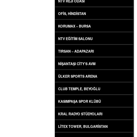
NTV REJI ODASI
OFIS, HINDISTAN
KORUMAX – BURSA
NTV EĞITIM SALONU
TIRSAN – ADAPAZARI
NIŞANTAŞI CITY’S AVM
ÜLKER SPORTS ARENA
CLUB TEMPLE, BEYOĞLU
KASIMPAŞA SPOR KLÜBÜ
KRAL RADYO STÜDYOLARI
LITEX TOWER, BULGARISTAN