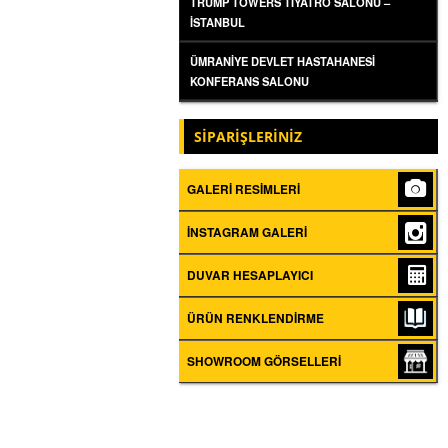
TRUMP TOWERS TIYATRO SALONU –
İSTANBUL
ÜMRANIYE DEVLET HASTAHANESI
KONFERANS SALONU
SİPARİŞLERİNİZ
GALERI RESIMLERI
İNSTAGRAM GALERI
DUVAR HESAPLAYICI
ÜRÜN RENKLENDIRME
SHOWROOM GÖRSELLERI