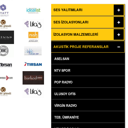
SES YALITIMLARI
SES İZOLASYONLARI
İZOLASYON MALZEMELERI
AKUSTIK PROJE REFERANSLAR
ASELSAN
NTV SPOR
POP RADYO
ULUSOY OFIS
VIRGIN RADYO
TEB, ÜMRANIYE