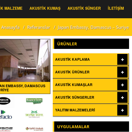
IK MALZEME
AKUSTIK KUMAŞ
AKUSTIK SÜNGER
İLETIŞIM
Anasayfa
/
Referanslar
/
Japan Embassy, Damascus – Suriye
ÜRÜNLER
AKUSTIK KAPLAMA
AKUSTIK ÜRÜNLER
AKUSTIK KUMAŞLAR
AN EMBASSY, DAMASCUS
URIYE
AKUSTIK SÜNGERLER
YALITIM MALZEMELERI
UYGULAMALAR