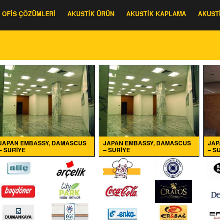
OFIS ÇÖZÜMLERI
AKUSTIK ÜRÜN
AKUSTIK KAPLAMA
AKUST
JAPAN EMBASSY, DAMASCUS
JAPAN EMBASSY, DAMASCUS
JAP
– SURIYE
– SURIYE
– S