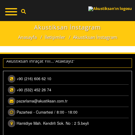
RÜNLER
FIS ÇÖZÜMLERIMIZ
AKUSTIK SÜNGERLER
Akustiksan İnstagram
USTIK KAPLAMA
Anasayfa
/
İletişimler
/
Akustiksan İnstagram
AKUSTIK MALZEMELER
USTIK ÜRÜNLER
Makedonya ihracatımız üretime alındı.
AKUSTIK KAPLAMALAR
USTIK KUMAŞLAR
Akustiksan İhraçat Yılı…”Ataktayız”
KUSTIK ÜRÜNLERIMIZ
USTIK SÜNGERLER
KUSTIK KUMAŞLARIMIZ
LITIM MALZEMELERI
+90 (216) 606 62 10
+90 (532) 452 26 74
LETIŞIM ADRES BILGILERI
YGULAMALAR
pazarlama@akustiksan.com.tr
S YALITIMLARI
Pazartesi - Cumartesi / 8:00 - 18:00
Hamidiye Mah. Kendirli Sok. No : 2 S.beyli
S İZOLASYONLARI
0532 419 26 74
Fabrika Satış