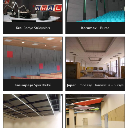
Kral
Radyo Stüdyoları
Korumax
– Bursa
KRAL RADYO STÜDYOLARI
KORUMAX – BURSA
Kasımpaşa
Spor Klübü
Japan
Embassy, Damascus – Suriye
KASIMPAŞA SPOR KLÜBÜ
JAPAN EMBASSY, DAMASCUS –
SURIYE