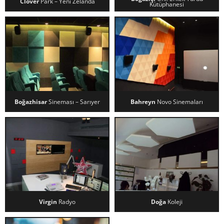
Clover
Park – Yeni Zelanda
Kütüphanesi
CLOVER PARK – YENI ZELANDA
BOĞAZIÇI ÜNI. ERKEK YURDU
KÜTÜPHANESI
Boğazhisar
Sineması – Sarıyer
Bahreyn
Novo Sinemaları
BOĞAZHISAR SINEMASI –
BAHREYN NOVO SINEMALARI
SARIYER
Virgin
Radyo
Doğa
Koleji
VIRGIN RADYO
DOĞA KOLEJI