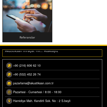
Referanslar
Makedonya ihracatımız üretime alındı.
REFERANSLAR
Akustiksan İhraçat Yılı…”Ataktayız”
+90 (216) 606 62 10
+90 (532) 452 26 74
pazarlama@akustiksan.com.tr
Pazartesi - Cumartesi / 8:00 - 18:00
Hamidiye Mah. Kendirli Sok. No : 2 S.beyli