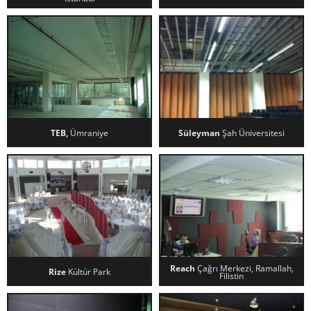
TRUMP TOWERS TIYATRO
TIRSAN – ADAPAZARI
SALONU – İSTANBUL
TEB,
Ümraniye
Süleyman
Şah Üniversitesi
TEB, ÜMRANIYE
SÜLEYMAN ŞAH ÜNIVERSITESI
Reach
Çağrı Merkezi, Ramallah,
Rize
Kültür Park
Filistin
RIZE KÜLTÜR PARK
REACH ÇAĞRI MERKEZI,
RAMALLAH, FILISTIN