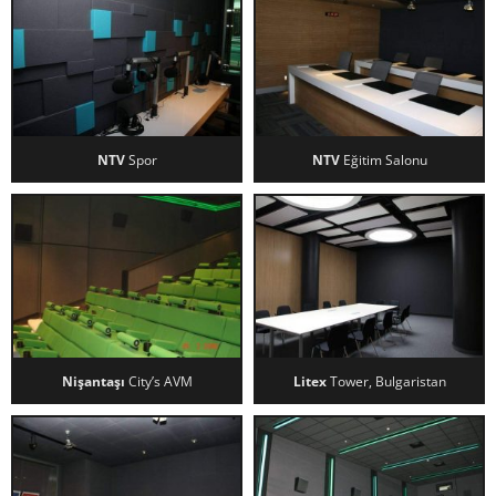
NTV
Spor
NTV
Eğitim Salonu
NTV SPOR
NTV EĞITIM SALONU
Nişantaşı
City’s AVM
Litex
Tower, Bulgaristan
NIŞANTAŞI CITY’S AVM
LITEX TOWER, BULGARISTAN