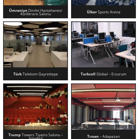
Ümraniye
Devlet Hastahanesi
Ülker
Sports Arena
Konferans Salonu
ÜMRANIYE DEVLET
ÜLKER SPORTS ARENA
HASTAHANESI KONFERANS
SALONU
Türk
Telekom Gayrettepe
Turkcell
Global – Erzurum
TÜRK TELEKOM GAYRETTEPE
TURKCELL GLOBAL – ERZURUM
Trump
Towers Tiyatro Salonu –
Tırsan
– Adapazarı
İstanbul