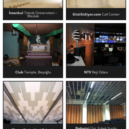
İstanbul
Teknik Üniversitesi –
GittiGidiyor.com
Call Center
Maslak
İSTANBUL TEKNIK ÜNIVERSITESI
GITTIGIDIYOR.COM CALL
– MASLAK
CENTER
Club
Temple, Beyoğlu
NTV
Reji Odası
CLUB TEMPLE, BEYOĞLU
NTV REJI ODASI
Boğaziçi
Üni. Erkek Yurdu