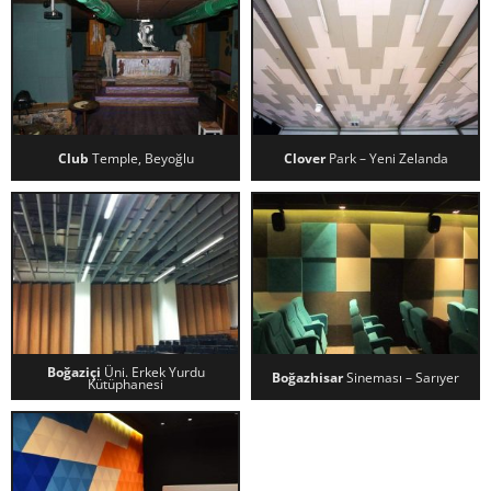
Club
Temple, Beyoğlu
Clover
Park – Yeni Zelanda
CLUB TEMPLE, BEYOĞLU
CLOVER PARK – YENI ZELANDA
Boğaziçi
Üni. Erkek Yurdu
Boğazhisar
Sineması – Sarıyer
Kütüphanesi
BOĞAZIÇI ÜNI. ERKEK YURDU
BOĞAZHISAR SINEMASI –
KÜTÜPHANESI
SARIYER