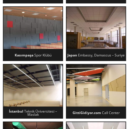
LITEX TOWER, BULGARISTAN
KRAL RADYO STÜDYOLARI
Kasımpaşa
Spor Klübü
Japan
Embassy, Damascus – Suriye
KASIMPAŞA SPOR KLÜBÜ
JAPAN EMBASSY, DAMASCUS –
SURIYE
İstanbul
Teknik Üniversitesi –
GittiGidiyor.com
Call Center
Maslak
İSTANBUL TEKNIK ÜNIVERSITESI
GITTIGIDIYOR.COM CALL
– MASLAK
CENTER