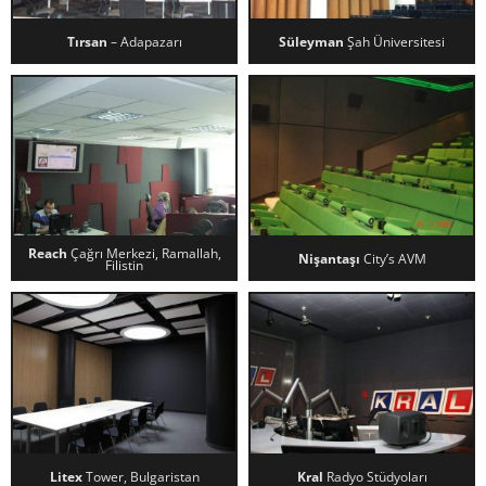
Tırsan
– Adapazarı
Süleyman
Şah Üniversitesi
TIRSAN – ADAPAZARI
SÜLEYMAN ŞAH ÜNIVERSITESI
Reach
Çağrı Merkezi, Ramallah,
Nişantaşı
City’s AVM
Filistin
REACH ÇAĞRI MERKEZI,
NIŞANTAŞI CITY’S AVM
RAMALLAH, FILISTIN
Litex
Tower, Bulgaristan
Kral
Radyo Stüdyoları