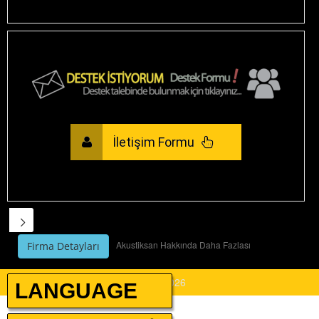
İletişim Formu
Akustiksan Hakkında Daha Fazlası
Firma Detayları
By Company AKUSTİKSAN A.Ş.
© 2026
LANGUAGE