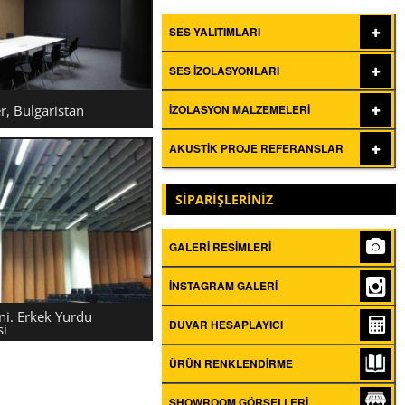
SES YALITIMLARI
SES İZOLASYONLARI
, Bulgaristan
İZOLASYON MALZEMELERI
AKUSTIK PROJE REFERANSLAR
OWER, BULGARISTAN
SİPARİŞLERİNİZ
GALERI RESIMLERI
İNSTAGRAM GALERI
i. Erkek Yurdu
DUVAR HESAPLAYICI
si
ÜRÜN RENKLENDIRME
I ÜNI. ERKEK YURDU
SHOWROOM GÖRSELLERI