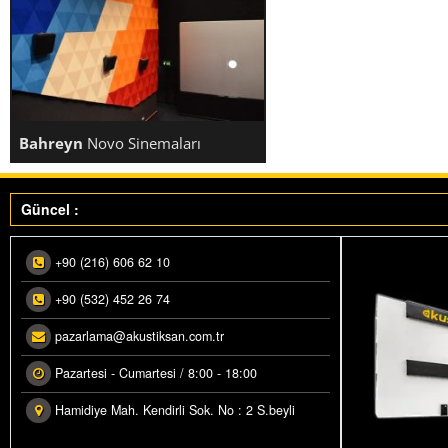
Bahreyn
Novo Sinemaları
Güncel :
Makedonya ihracatımız üretime alındı.
BAHREYN NOVO SINEMALARI
Akustiksan İhraçat Yılı…”Ataktayız”
+90 (216) 606 62 10
+90 (532) 452 26 74
pazarlama@akustiksan.com.tr
Pazartesi - Cumartesi / 8:00 - 18:00
Hamidiye Mah. Kendirli Sok. No : 2 S.beyli