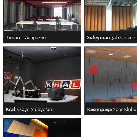
Ürün Fiyatları
Fiyatlandırma
Siparişler Hakkında
Tırsan
– Adapazarı
Süleyman
Şah Üniversi
TIRSAN – ADAPAZARI
SÜLEYMAN ŞAH ÜNIV
Kral
Radyo Stüdyoları
Kasımpaşa
Spor Klübü
KRAL RADYO STÜDYOLARI
KASIMPAŞA SPOR 