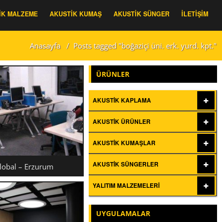
IK MALZEME
AKUSTIK KUMAŞ
AKUSTIK SÜNGER
İLETIŞIM
Anasayfa
/
Posts tagged "boğaziçi üni. erk. yurd. kpt."
ÜRÜNLER
AKUSTIK KAPLAMA
AKUSTIK ÜRÜNLER
AKUSTIK KUMAŞLAR
AKUSTIK SÜNGERLER
obal – Erzurum
YALITIM MALZEMELERI
KCELL GLOBAL –
UYGULAMALAR
ERZURUM