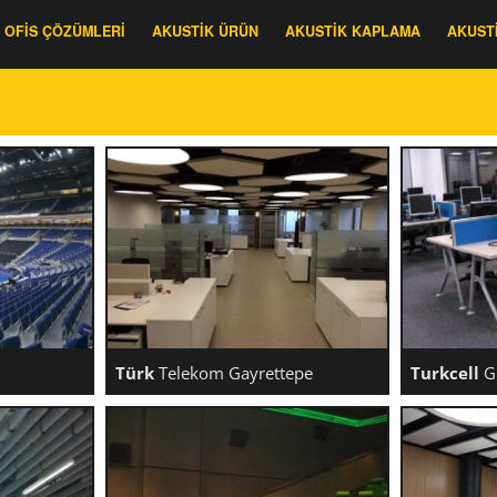
OFIS ÇÖZÜMLERI
AKUSTIK ÜRÜN
AKUSTIK KAPLAMA
AKUST
Türk
Telekom Gayrettepe
Turkcell
Gl
ARENA
TÜRK TELEKOM GAYRETTEPE
TUR