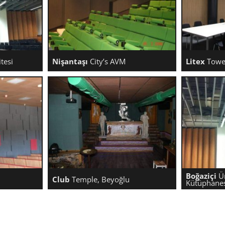
tesi
Nişantaşı
City’s AVM
Litex
Tower
ERSITESI
NIŞANTAŞI CITY’S AVM
LITEX T
Boğaziçi
Ün
Club
Temple, Beyoğlu
Kütüphane
KLÜBÜ
CLUB TEMPLE, BEYOĞLU
BOĞAZIÇ