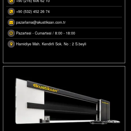
+90 (216) 606 62 10
OLASYON MALZEMELERI
Ürün Fiyatları
+90 (532) 452 26 74
Fiyatlandırma
USTIK PROJE REFERANSLAR
pazarlama@akustiksan.com.tr
Siparişler Hakkında
İPARİŞLERİNİZ
Pazartesi - Cumartesi / 8:00 - 18:00
Hamidiye Mah. Kendirli Sok. No : 2 S.beyli
LERI RESIMLERI
STAGRAM GALERI
VAR HESAPLAYICI
ÜN RENKLENDIRME
OWROOM GÖRSELLERI