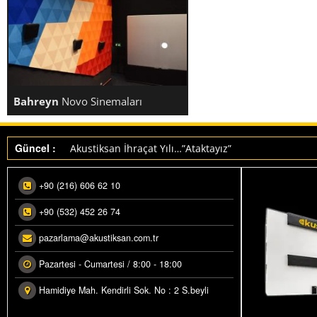
Bahreyn
Novo Sinemaları
Makedonya ihracatımız üretime alındı.
Akustiksan İhraçat Yılı…”Ataktayız”
Güncel :
BAHREYN NOVO SINEMALARI
+90 (216) 606 62 10
+90 (532) 452 26 74
pazarlama@akustiksan.com.tr
Pazartesi - Cumartesi / 8:00 - 18:00
Hamidiye Mah. Kendirli Sok. No : 2 S.beyli