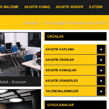
IK MALZEME
AKUSTIK KUMAŞ
AKUSTIK SÜNGER
İLETIŞIM
Anasayfa
/
Posts tagged "kasımpaşa spor klubü"
ÜRÜNLER
AKUSTIK KAPLAMA
AKUSTIK ÜRÜNLER
AKUSTIK KUMAŞLAR
AKUSTIK SÜNGERLER
obal – Erzurum
YALITIM MALZEMELERI
KCELL GLOBAL –
UYGULAMALAR
ERZURUM