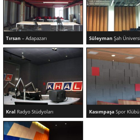
Ürün Fiyatları
Fiyatlandırma
Siparişler Hakkında
Tırsan
– Adapazarı
Süleyman
Şah Üniversi
TIRSAN – ADAPAZARI
SÜLEYMAN ŞAH ÜNIV
Kral
Radyo Stüdyoları
Kasımpaşa
Spor Klübü
KRAL RADYO STÜDYOLARI
KASIMPAŞA SPOR 