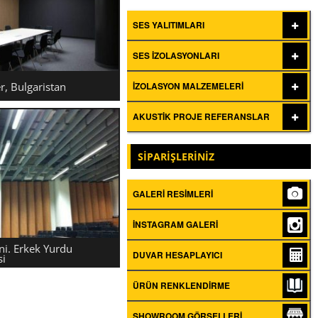
SES YALITIMLARI
SES İZOLASYONLARI
, Bulgaristan
İZOLASYON MALZEMELERI
AKUSTIK PROJE REFERANSLAR
OWER, BULGARISTAN
SİPARİŞLERİNİZ
GALERI RESIMLERI
İNSTAGRAM GALERI
i. Erkek Yurdu
DUVAR HESAPLAYICI
si
ÜRÜN RENKLENDIRME
I ÜNI. ERKEK YURDU
SHOWROOM GÖRSELLERI