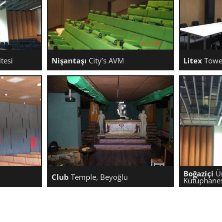
tesi
Nişantaşı
City’s AVM
Litex
Tower
ERSITESI
NIŞANTAŞI CITY’S AVM
LITEX T
Boğaziçi
Ün
Club
Temple, Beyoğlu
Kütüphane
KLÜBÜ
CLUB TEMPLE, BEYOĞLU
BOĞAZIÇ