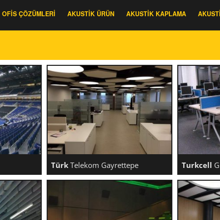
OFIS ÇÖZÜMLERI
AKUSTIK ÜRÜN
AKUSTIK KAPLAMA
AKUST
Türk
Telekom Gayrettepe
Turkcell
Gl
ARENA
TÜRK TELEKOM GAYRETTEPE
TUR