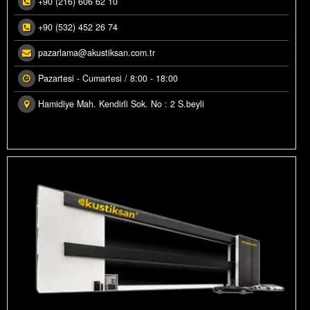
+90 (216) 606 62 10
OLASYON MALZEMELERI
Ürün Fiyatları
+90 (532) 452 26 74
Fiyatlandırma
USTIK PROJE REFERANSLAR
pazarlama@akustiksan.com.tr
Siparişler Hakkında
İPARİŞLERİNİZ
Pazartesi - Cumartesi / 8:00 - 18:00
Hamidiye Mah. Kendirli Sok. No : 2 S.beyli
LERI RESIMLERI
STAGRAM GALERI
VAR HESAPLAYICI
ÜN RENKLENDIRME
OWROOM GÖRSELLERI