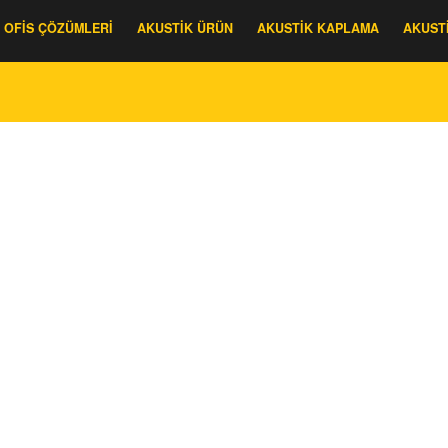
OFIS ÇÖZÜMLERI
AKUSTIK ÜRÜN
AKUSTIK KAPLAMA
AKUST