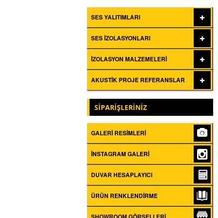
SES YALITIMLARI
SES İZOLASYONLARI
İZOLASYON MALZEMELERI
AKUSTIK PROJE REFERANSLAR
SİPARİŞLERİNİZ
GALERI RESIMLERI
İNSTAGRAM GALERI
DUVAR HESAPLAYICI
ÜRÜN RENKLENDIRME
SHOWROOM GÖRSELLERI