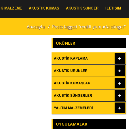
IK MALZEME
AKUSTIK KUMAŞ
AKUSTIK SÜNGER
İLETIŞIM
Anasayfa
/
Posts tagged "renkli yumurta sünger"
ÜRÜNLER
AKUSTIK KAPLAMA
AKUSTIK ÜRÜNLER
AKUSTIK KUMAŞLAR
AKUSTIK SÜNGERLER
YALITIM MALZEMELERI
UYGULAMALAR