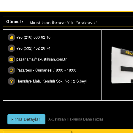
Makedonya ihracatımız üretime alındı.
Güncel :
Akustiksan İhraçat Yılı…”Ataktayız”
+90 (216) 606 62 10
+90 (532) 452 26 74
pazarlama@akustiksan.com.tr
Pazartesi - Cumartesi / 8:00 - 18:00
Hamidiye Mah. Kendirli Sok. No : 2 S.beyli
Akustiksan Hakkında Daha Fazlası
Firma Detayları