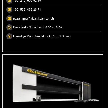
+90 (216) 606 62 10
OLASYON MALZEMELERI
Ürün Fiyatları
+90 (532) 452 26 74
Fiyatlandırma
USTIK PROJE REFERANSLAR
pazarlama@akustiksan.com.tr
Siparişler Hakkında
İPARİŞLERİNİZ
Pazartesi - Cumartesi / 8:00 - 18:00
Hamidiye Mah. Kendirli Sok. No : 2 S.beyli
LERI RESIMLERI
STAGRAM GALERI
VAR HESAPLAYICI
ÜN RENKLENDIRME
OWROOM GÖRSELLERI