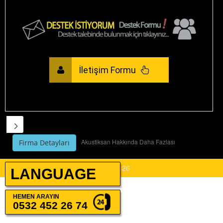
İletişim Formu
Akustiksan Hakkında Daha Fazlası
Firma Detayları
By Company AKUSTİKSAN A.Ş.
© 2026
LANGUAGE
HEMEN
ARAYIN
0532 452 26 74