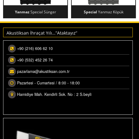
Yanmaz
Special Sünger
Special
Yanmaz Köpük
Makedonya ihracatımız üretime alındı.
YANMAZ SPECIAL SÜNGER
SPECIAL YANMAZ KÖPÜK
Akustiksan İhraçat Yılı…”Ataktayız”
+90 (216) 606 62 10
+90 (532) 452 26 74
pazarlama@akustiksan.com.tr
Pazartesi - Cumartesi / 8:00 - 18:00
Hamidiye Mah. Kendirli Sok. No : 2 S.beyli