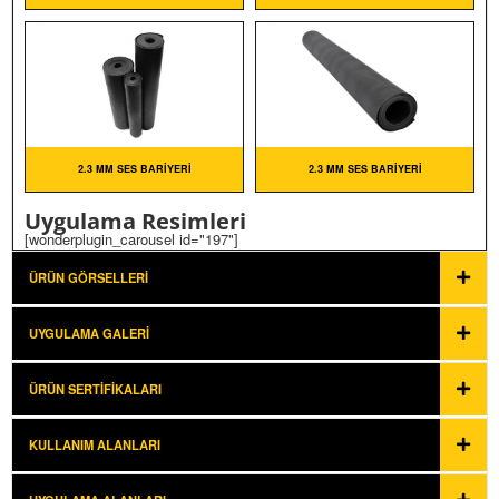
2.3 MM SES BARIYERI
2.3 MM SES BARIYERI
Uygulama Resimleri
[wonderplugin_carousel id="197"]
ÜRÜN GÖRSELLERI
UYGULAMA GALERI
ÜRÜN SERTIFIKALARI
KULLANIM ALANLARI