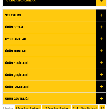
UYGULAMA ALANLARI
SES EMILIMI
ÜRÜN DETAYI
UYGULAMALAR
ÜRÜN MONTAJI
ÜRÜN KESITLERI
ÜRÜN ÇEŞITLERI
ÜRÜN PAKETLERI
ÜRÜN GÜVENLIĞI
Etiketler:
1 Mm Ses Bariyeri
,
1.7 Mm Ses Bariyeri
,
2 Mm Ses Bariyeri
,
2.3