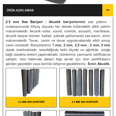
OLASYON MALZEMELERI
Ürün Fiyatları
ÜRÜN AÇIKLAMASI
Fiyatlandırma
USTIK PROJE REFERANSLAR
2.3 mm Ses Bariyeri :
Akustik bariyerlerimiz
ses yalıtımı -
Siparişler Hakkında
izolasoyonunda ihtiyaç duyulan her alanda kullanılabilir etkili yalıtım
İPARİŞLERİNİZ
malzemeleridir. Akustik noise, sound, controls, acoustic, membrane,
akustik bariyer ürünleri, kaliteli, yüksek performanslı ses kesici, emici
malzemelerdir. Tavan, zemin ve duvar uygulamalarında etkili sonuç
LERI RESIMLERI
veren ürünlerdir. Bariyerlerimiz
1 mm, 2 mm, 2,5 mm , 3 mm, 5 mm
olarak üretilmektedir, istenildiğinde farklı ölçüde ve ağırlıkda isteğe
STAGRAM GALERI
bağlı olarakta üretimi yapılmaktadır. ürünlerimiz yanmazlık setifikasına
sahiptir, ürün hakkında detaylı bilgi almak için ürün sertifikalarını
VAR HESAPLAYICI
gözden geçirebilir veya bizimle iletişime geçebilirsiniz.
Emin Akustik.
ÜN RENKLENDIRME
OWROOM GÖRSELLERI
2.3 MM SES BARIYERI
2.3 MM SES BARIYERI