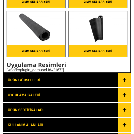
2 MM SES BARIYERI
2 MM SES BARIYERI
2 MM SES BARIYERI
2 MM SES BARIYERI
Uygulama Resimleri
[wonderplugin_carousel id="167"]
ÜRÜN GÖRSELLERI
UYGULAMA GALERI
ÜRÜN SERTIFIKALARI
KULLANIM ALANLARI