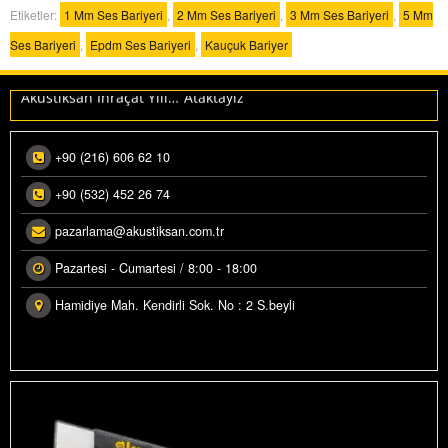
Etiketler:
1 Mm Ses Bariyeri
,
2 Mm Ses Bariyeri
,
3 Mm Ses Bariyeri
,
5 Mm
Ses Bariyeri
,
Epdm Ses Bariyeri
,
Kauçuk Bariyer
Makedonya ihracatımız üretime alındı.
Akustiksan İhraçat Yılı…”Ataktayız”
+90 (216) 606 62 10
+90 (532) 452 26 74
pazarlama@akustiksan.com.tr
Pazartesi - Cumartesi / 8:00 - 18:00
Hamidiye Mah. Kendirli Sok. No : 2 S.beyli