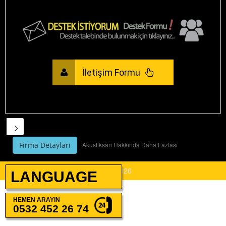
İletişim Formu
Akustiksan Hakkında Daha Fazlası
Firma Detayları
By Company AKUSTİKSAN A.Ş.
© 2026
LANGUAGE
HEMEN
ARAYIN
0532 452 26 74