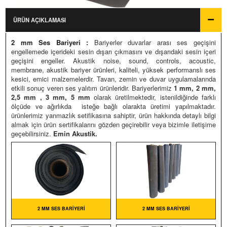
OLASYON MALZEMELERI
Ürün Fiyatları
ÜRÜN AÇIKLAMASI
Fiyatlandırma
USTIK PROJE REFERANSLAR
2 mm Ses Bariyeri :
Bariyerler duvarlar arası ses geçişini
Siparişler Hakkında
engellemede içerideki sesin dışarı çıkmasını ve dışarıdaki sesin içeri
İPARİŞLERİNİZ
geçişini engeller. Akustik noise, sound, controls, acoustic,
membrane, akustik bariyer ürünleri, kaliteli, yüksek performanslı ses
kesici, emici malzemelerdir. Tavan, zemin ve duvar uygulamalarında
LERI RESIMLERI
etkili sonuç veren ses yalıtım ürünleridir. Bariyerlerimiz
1 mm, 2 mm,
2,5 mm , 3 mm, 5 mm
olarak üretilmektedir, istenildiğinde farklı
STAGRAM GALERI
ölçüde ve ağırlıkda isteğe bağlı olarakta üretimi yapılmaktadır.
ürünlerimiz yanmazlık setifikasına sahiptir, ürün hakkında detaylı bilgi
VAR HESAPLAYICI
almak için ürün sertifikalarını gözden geçirebilir veya bizimle iletişime
geçebilirsiniz.
Emin Akustik.
ÜN RENKLENDIRME
OWROOM GÖRSELLERI
2 MM SES BARIYERI
2 MM SES BARIYERI