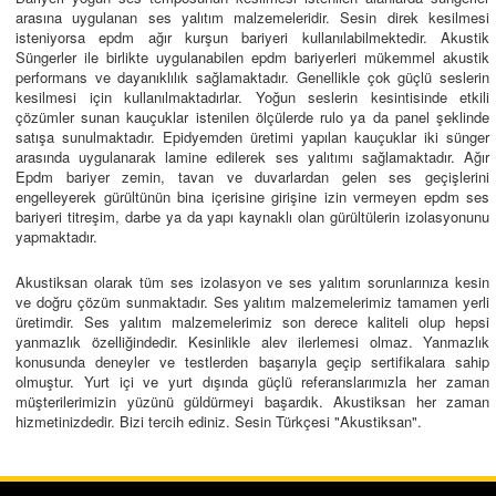
arasına uygulanan ses yalıtım malzemeleridir. Sesin direk kesilmesi
isteniyorsa epdm ağır kurşun bariyeri kullanılabilmektedir. Akustik
Süngerler ile birlikte uygulanabilen epdm bariyerleri mükemmel akustik
performans ve dayanıklılık sağlamaktadır. Genellikle çok güçlü seslerin
kesilmesi için kullanılmaktadırlar. Yoğun seslerin kesintisinde etkili
çözümler sunan kauçuklar istenilen ölçülerde rulo ya da panel şeklinde
satışa sunulmaktadır. Epidyemden üretimi yapılan kauçuklar iki sünger
arasında uygulanarak lamine edilerek ses yalıtımı sağlamaktadır. Ağır
Epdm bariyer zemin, tavan ve duvarlardan gelen ses geçişlerini
engelleyerek gürültünün bina içerisine girişine izin vermeyen epdm ses
bariyeri titreşim, darbe ya da yapı kaynaklı olan gürültülerin izolasyonunu
yapmaktadır.
Akustiksan olarak tüm ses izolasyon ve ses yalıtım sorunlarınıza kesin
ve doğru çözüm sunmaktadır. Ses yalıtım malzemelerimiz tamamen yerli
üretimdir. Ses yalıtım malzemelerimiz son derece kaliteli olup hepsi
yanmazlık özelliğindedir. Kesinlikle alev ilerlemesi olmaz. Yanmazlık
konusunda deneyler ve testlerden başarıyla geçip sertifikalara sahip
olmuştur. Yurt içi ve yurt dışında güçlü referanslarımızla her zaman
müşterilerimizin yüzünü güldürmeyi başardık. Akustiksan her zaman
hizmetinizdedir. Bizi tercih ediniz. Sesin Türkçesi "Akustiksan".
Makedonya ihracatımız üretime alındı.